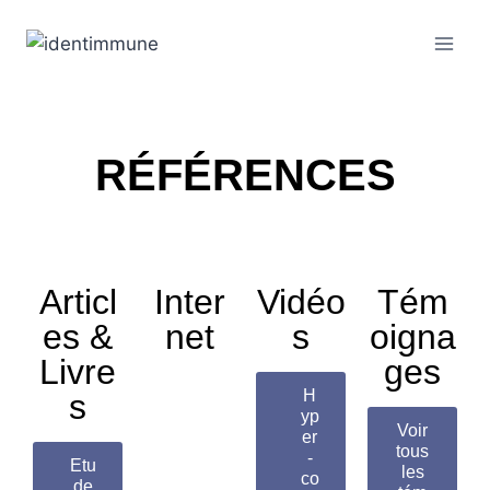
RÉFÉRENCES
Articl
Inter
Vidéo
Tém
es &
net
s
oigna
Livre
ges
H
s
yp
Voir
er
tous
-
Etu
les
co
de