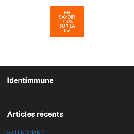
EN
SAVOIR
PLUS
SUR LA
5G
Identimmune
Articles récents
HALLUCINANT !